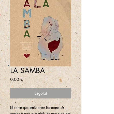
LA SAMBA
Price
0,00 €
Esgotat
El conte que teniu entre les mans, és
quelcom més que això, és una eina per