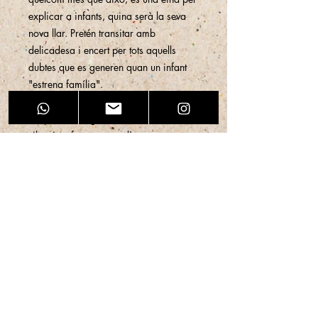
explicar a infants, quina serà la seva
nova llar. Pretén transitar amb
delicadesa i encert per tots aquells
dubtes que es generen quan un infant
"estrena família".
Les pors, l'imaginari, els delits, els
silencis,...formen part d'aquest nou
camí que ara haurà de recórrer i que
amb aquest conte, han de veure's
superats.
Aquest conte és un company de camí
que empeny a viure el nou moment amb
serenor i felicitat, i
intenta
explicar als
infants que marxen del centre cap a
una família que els ha adoptat.